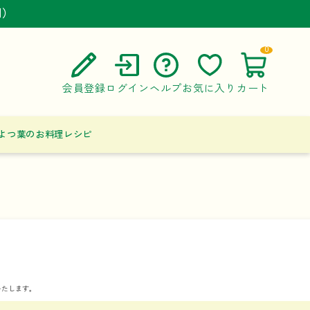
円）
円）
円）
0
会員登録
ログイン
ヘルプ
お気に入り
カート
ご利用ガイド
よつ葉のお料理レシピ
よくある質問
お問い合わせ
いたします。