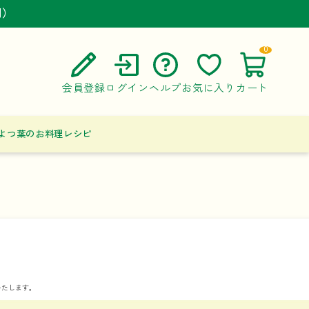
円）
円）
円）
0
会員登録
ログイン
ヘルプ
お気に入り
カート
ご利用ガイド
よつ葉のお料理レシピ
よくある質問
お問い合わせ
いたします。