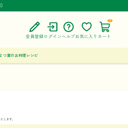
円）
円）
円）
0
会員登録
ログイン
ヘルプ
お気に入り
カート
ご利用ガイド
よつ葉のお料理レシピ
よくある質問
お問い合わせ
いたします。