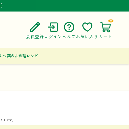
円）
円）
円）
0
会員登録
ログイン
ヘルプ
お気に入り
カート
ご利用ガイド
よつ葉のお料理レシピ
よくある質問
お問い合わせ
いたします。