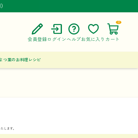
円）
円）
円）
0
会員登録
ログイン
ヘルプ
お気に入り
カート
ご利用ガイド
よつ葉のお料理レシピ
よくある質問
お問い合わせ
いたします。