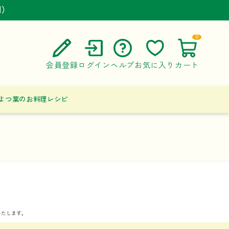
円）
円）
円）
0
会員登録
ログイン
ヘルプ
お気に入り
カート
ご利用ガイド
よつ葉のお料理レシピ
よくある質問
お問い合わせ
いたします。