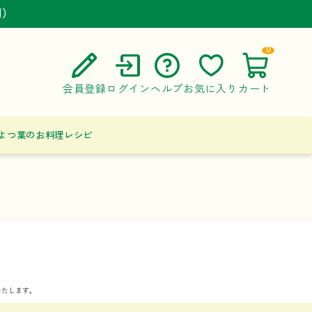
円）
円）
円）
0
会員登録
ログイン
ヘルプ
お気に入り
カート
ご利用ガイド
よつ葉のお料理レシピ
よくある質問
お問い合わせ
いたします。