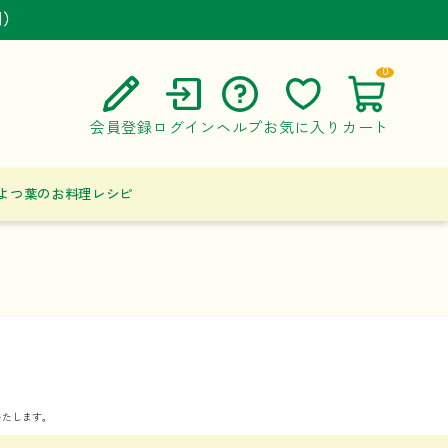
円）
円）
円）
0
会員登録
ログイン
ヘルプ
お気に入り
カート
ご利用ガイド
よつ葉のお料理レシピ
よくある質問
お問い合わせ
いたします。