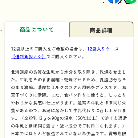
商品について
商品詳細
12袋以上のご購入をご希望の場合は、
12袋入りケース
【送料負担ナシ】
でご購入ください。
北海道産の良質な生乳から水分を取り除き、乾燥させまし
た。生乳をそのまま濃縮・乾燥させるため、乳脂肪分もそ
のまま濃縮。濃厚なミルクのコクと風味をプラスでき、お
菓子づくりに活躍。また、食パン作りに使うと、しっとり
やわらかな食感に仕上がります。通常の牛乳とほぼ同じ栄
養があるので、お湯に溶かして牛乳代わりに召し上がれま
す。（全粉乳13ｇを90gの温水（50℃以上）で溶くと通常
の牛乳とほぼ同じ濃さ・近い成分でご利用になれます。）
日本ではほとんど製造されていない希少品です。賞味期限