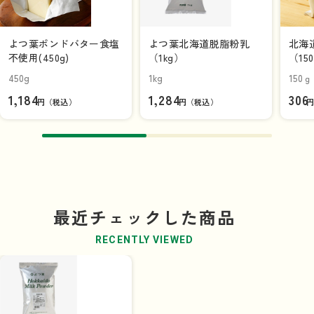
よつ葉ポンドバター食塩
よつ葉北海道脱脂粉乳
北海
不使用(450g)
（1kg）
（15
450g
1kg
150ｇ
1,184
1,284
306
円（税込）
円（税込）
最近チェックした商品
RECENTLY VIEWED