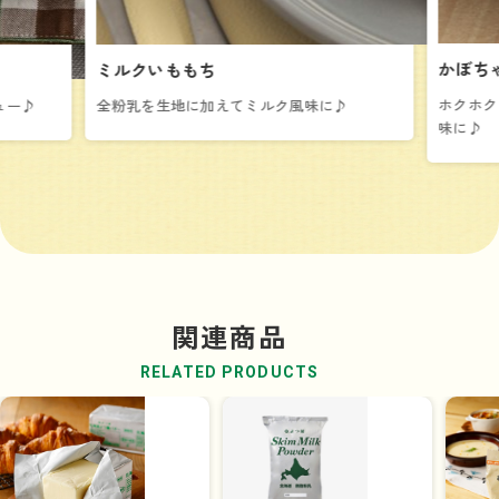
かぼち
ミルクいももち
ホクホク
ュー♪
全粉乳を生地に加えてミルク風味に♪
味に♪
関連商品
RELATED PRODUCTS