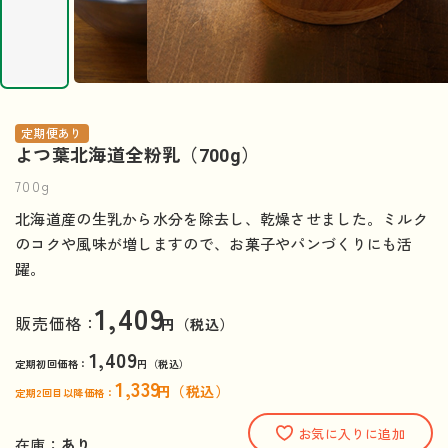
定期便あり
よつ葉北海道全粉乳（700g）
700g
北海道産の生乳から水分を除去し、乾燥させました。ミルク
のコクや風味が増しますので、お菓子やパンづくりにも活
躍。
1,409
販売価格：
円（税込）
1,409
定期初回価格：
円（税込）
1,339
円（税込）
定期2回目以降価格：
お気に入りに追加
在庫：
あり