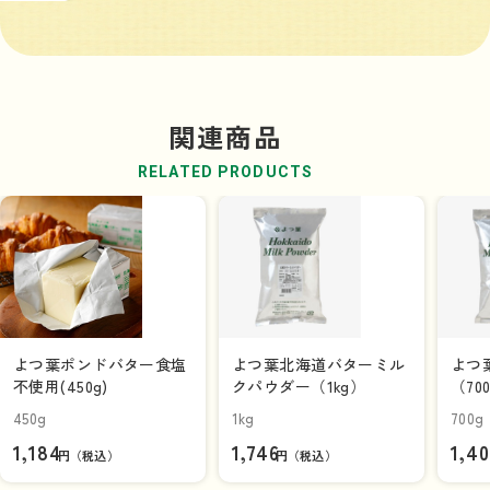
関連商品
RELATED PRODUCTS
よつ葉ポンドバター食塩
よつ葉北海道バターミル
よつ
不使用(450g)
クパウダー（1kg）
（70
450g
1kg
700g
1,184
1,746
1,4
円（税込）
円（税込）