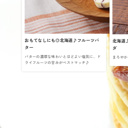
おもてなしにも◎北海道♪フルーツバ
北海道
ター
ダ
バターの濃厚な味わいとほどよい塩気に、ド
まろやか
【公式ならではの真空梱包】
ライフルーツの甘みがベストマッチ♪
バターを保護する紙フィルムは傷つきやすくそのままでは
お届けすることができません。よつ葉乳業公式オンライン
ショップでは商品保護の観点から一つ一つプラスチックフ
ィルムにバターを入れ真空パックをしてお届けしますの
で、安心してご利用いただけます。