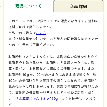
商品について
商品詳細
このページでは、12袋セットでの販売となります。追加の
送料ご負担は発生しません。
単品でのご購入は
こちら
。
※【送料負担ナシ】のケースと単品の同時購入はできませ
んので、予めご了承ください。
脱脂粉乳（スキムミルク）は、北海道産の良質な生乳から
乳脂肪分を取り除いた「脱脂乳」を乾燥させたもの。製
菓・製パン、お料理などに幅広くご使用できます。また、
脱脂粉乳10ｇを、90mlの水またはぬるま湯で溶くと、約
100mlの無脂肪牛乳と同程度の濃さになるので、無脂肪牛
乳の代わりに召し上がれます。常温で長期保存が可能なの
で、事業所の備蓄用や非常食としてもぜひご活用くださ
い。「
北海道スキムミルク150g
」よりも粒子は小さめで
す。