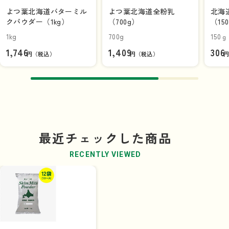
よつ葉北海道バターミル
よつ葉北海道全粉乳
北海
クパウダー（1kg）
（700g）
（15
1kg
700g
150ｇ
1,746
1,409
306
円（税込）
円（税込）
最近チェックした商品
RECENTLY VIEWED