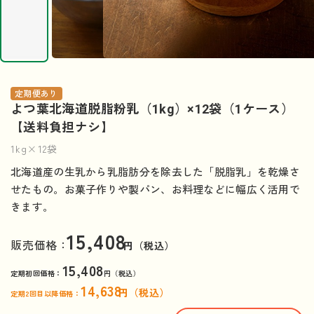
定期便あり
よつ葉北海道脱脂粉乳（1kg）×12袋（1ケース）
【送料負担ナシ】
1kg×12袋
北海道産の生乳から乳脂肪分を除去した「脱脂乳」を乾燥さ
せたもの。お菓子作りや製パン、お料理などに幅広く活用で
きます。
15,408
販売価格：
円（税込）
15,408
定期初回価格：
円（税込）
14,638
円（税込）
定期2回目以降価格：