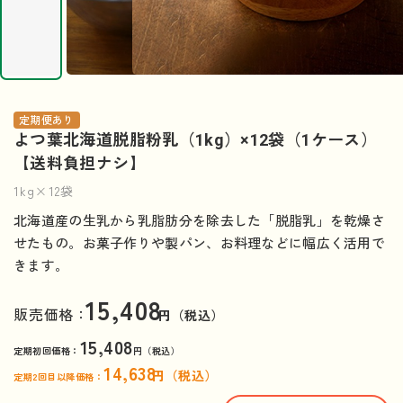
定期便あり
よつ葉北海道脱脂粉乳（1kg）×12袋（1ケース）
【送料負担ナシ】
1kg×12袋
北海道産の生乳から乳脂肪分を除去した「脱脂乳」を乾燥さ
せたもの。お菓子作りや製パン、お料理などに幅広く活用で
きます。
15,408
販売価格：
円（税込）
15,408
定期初回価格：
円（税込）
14,638
円（税込）
定期2回目以降価格：