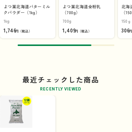
よつ葉北海道バターミル
よつ葉北海道全粉乳
北海
クパウダー（1kg）
（700g）
（15
1kg
700g
150ｇ
1,746
1,409
306
円（税込）
円（税込）
最近チェックした商品
RECENTLY VIEWED