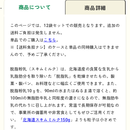
商品について
商品詳細
このページでは、12袋セットでの販売となります。追加の
送料ご負担は発生しません。
単品でのご購入は
こちら
。
※【送料負担ナシ】のケースと単品の同時購入はできませ
んので、予めご了承ください。
脱脂粉乳（スキムミルク）は、北海道産の良質な生乳から
乳脂肪分を取り除いた「脱脂乳」を乾燥させたもの。製
菓・製パン、お料理などに幅広くご使用できます。また、
脱脂粉乳10ｇを、90mlの水またはぬるま湯で溶くと、約
100mlの無脂肪牛乳と同程度の濃さになるので、無脂肪牛
乳の代わりに召し上がれます。常温で長期保存が可能なの
で、事業所の備蓄用や非常食としてもぜひご活用くださ
い。「
北海道スキムミルク150g
」よりも粒子は小さめで
す。