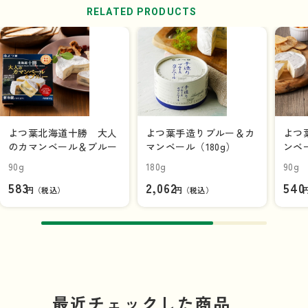
RELATED PRODUCTS
よつ葉北海道十勝 大人
よつ葉手造りブルー＆カ
よつ
のカマンベール＆ブルー
マンベール（180g）
ンベ
90g
180g
90g
583
2,062
540
円（税込）
円（税込）
最近チェックした商品