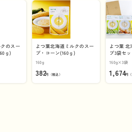
ルクのスー
よつ葉北海道ミルクのスー
よつ葉 
0ｇ)
プ・コーン(160ｇ)
プ3袋セッ
ポス送料
160g
160g×3袋
382
1,674
円（税込）
円（