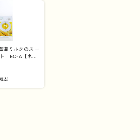
北海道ミルクのスー
ト EC-A【ネコ
込み】
税込）