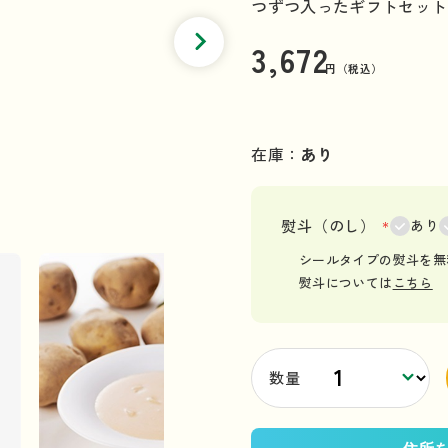
つずつ入ったギフトセット
3,672
円（税込）
在庫：
あり
熨斗（のし）
＊
あり
シールタイプの熨斗を無
熨斗については
こちら
数量