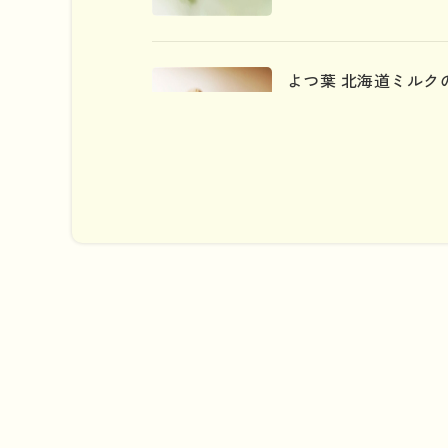
よつ葉 北海道ミルクの
ｇ)
×3
袋