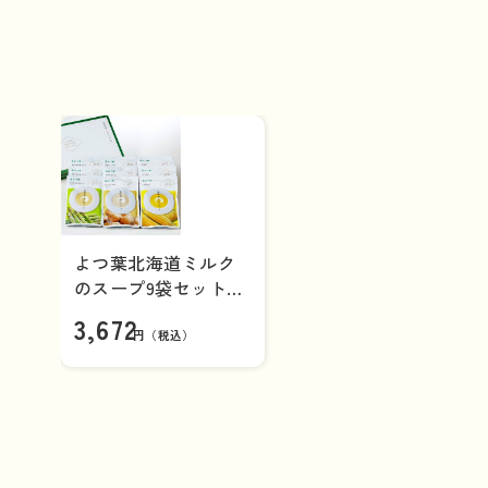
よつ葉北海道ミルク
のスープ9袋セット
EC-B【ギフトセッ
3,672
ト】
円（税込）