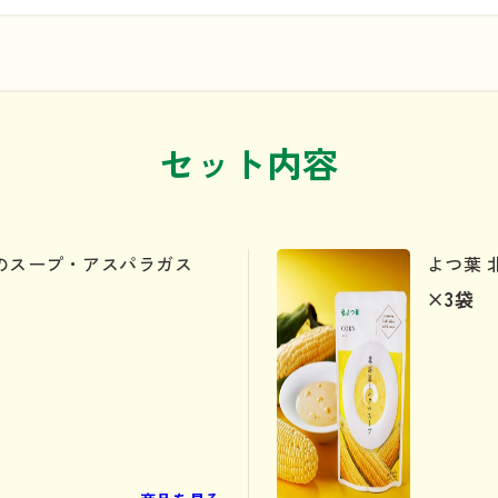
セット内容
のスープ・アスパラガス
よつ葉 
×3
袋