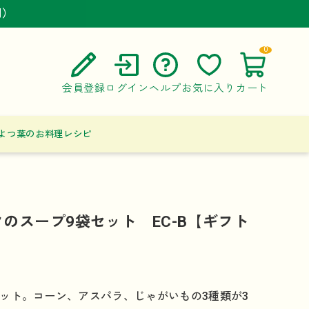
円）
円）
円）
0
会員登録
ログイン
ヘルプ
お気に入り
カート
ご利用ガイド
よつ葉のお料理レシピ
よくある質問
お問い合わせ
のスープ9袋セット EC-B【ギフト
ット。コーン、アスパラ、じゃがいもの3種類が3