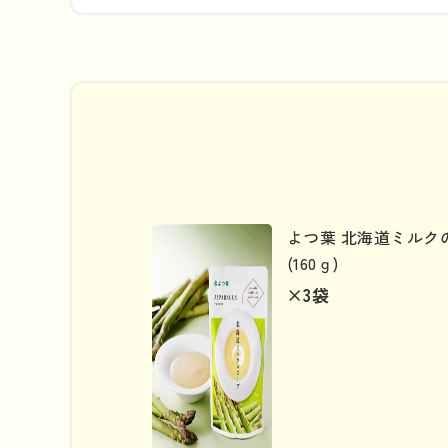
よつ葉 北海道ミルク
(160ｇ)
×3
袋