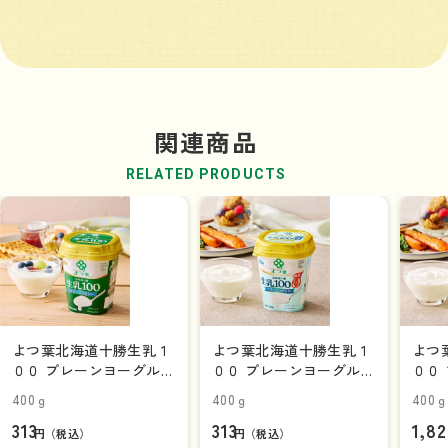
関連商品
RELATED PRODUCTS
よつ葉北海道十勝生乳１
よつ葉北海道十勝生乳１
よつ
００ プレーンヨーグルト
００ プレーンヨーグルト
００
とろっとなめらか （400
とろっとなめらか 脂肪０
とろ
400ｇ
400ｇ
400
ｇ）
（400ｇ）
（40
313
313
1,82
ス）
円（税込）
円（税込）