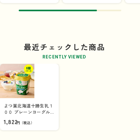
最近チェックした商品
RECENTLY VIEWED
よつ葉北海道十勝生乳１
００ プレーンヨーグルト
とろっとなめらか （400
1,822
円（税込）
ｇ）×6個（1ケース）