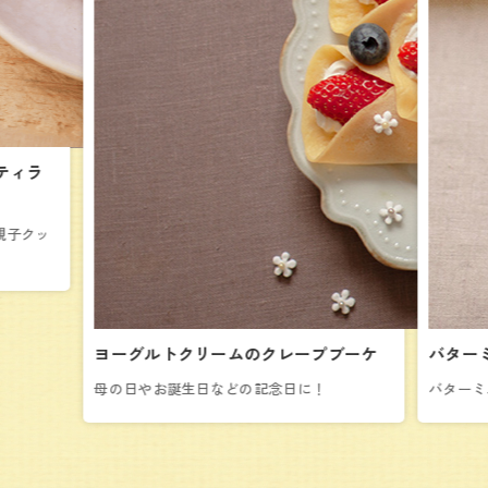
ティラ
親子クッ
ヨーグルトクリームのクレープブーケ
バター
母の日やお誕生日などの記念日に！
バターミ