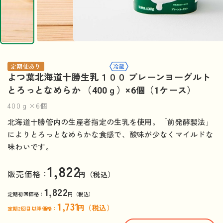
定期便あり
よつ葉北海道十勝生乳１００ プレーンヨーグルト
とろっとなめらか （400ｇ）×6個（1ケース）
400ｇ×6個
北海道十勝管内の生産者指定の生乳を使用。「前発酵製法」
によりとろっとなめらかな食感で、酸味が少なくマイルドな
味わいです。
1,822
販売価格：
円（税込）
1,822
定期初回価格：
円（税込）
1,731
円（税込）
定期2回目以降価格：