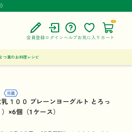
円）
円）
円）
0
会員登録
ログイン
ヘルプ
お気に入り
カート
ご利用ガイド
よつ葉のお料理レシピ
よくある質問
お問い合わせ
乳１００ プレーンヨーグルト とろっ
ｇ）×6個（1ケース）