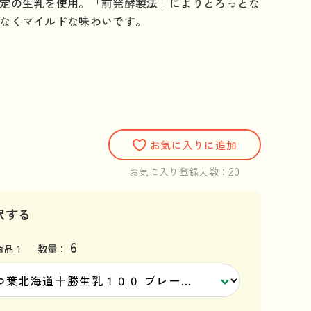
定の生乳を使用。「前発酵製法」によりとろっとな
なくマイルドな味わいです。
）
お気に入りに追加
20
お気に入り登録人数：
択する
6
品 1
数量：