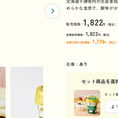
北海道十勝管内の生産者指
めらかな食感で、酸味が少
1,822
販売価格：
円（税込）
1,822
定期初回価格：
円（税込）
1,731
定期2回目以降価格：
円（税込
在庫：
あり
セット商品を選
セット商