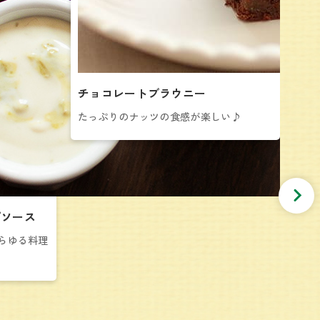
チョコレートブラウニー
北
ー
たっぷりのナッツの食感が楽しい♪
ひ
食
プソース
らゆる料理