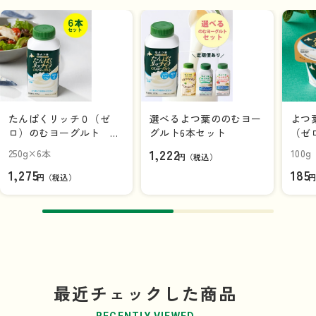
たんぱくリッチ０（ゼ
選べるよつ葉ののむヨー
よつ
ロ）のむヨーグルト プ
グルト6本セット
（ゼ
レーン加糖２５０ｇ×6
００
1,222
250g×6本
100g
円（税込）
本（1ケース）
1,275
185
円（税込）
最近チェックした商品
RECENTLY VIEWED