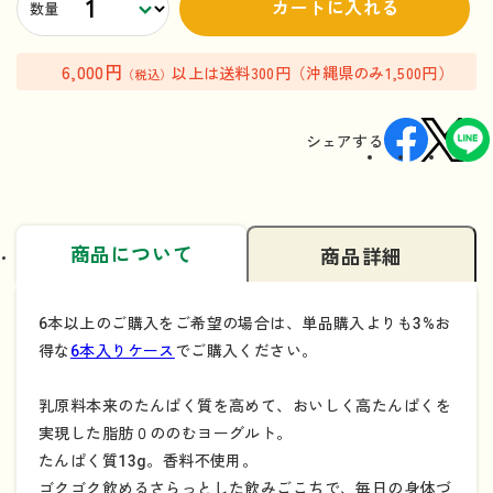
カートに入れる
数量
6,000円
以上は送料300円（沖縄県のみ1,500円）
（税込）
シェアする
商品について
商品詳細
6本以上のご購入をご希望の場合は、単品購入よりも3%お
得な
6本入りケース
でご購入ください。
乳原料本来のたんぱく質を高めて、おいしく高たんぱくを
実現した脂肪０ののむヨーグルト。
たんぱく質13g。香料不使用。
ゴクゴク飲めるさらっとした飲みごこちで、毎日の身体づ