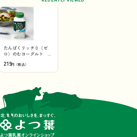
たんぱくリッチ０（ゼ
ロ）のむヨーグルト プ
レーン加糖２５０ｇ【ド
219
円（税込）
リンク】