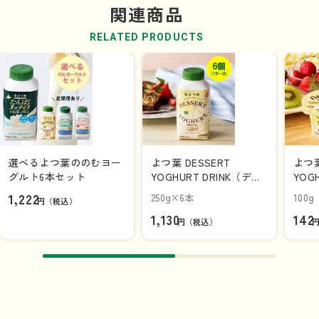
関連商品
RELATED PRODUCTS
選べるよつ葉ののむヨー
よつ葉 DESSERT
よつ葉 DESS
グルト6本セット
YOGHURT DRINK（デザ
YOG
ートヨーグルトドリン
ーグ
1,222
250g×6本
100g
円（税込）
ク）２５０ｇ×6本（1ケ
ップ
1,130
142
ース）
円（税込）