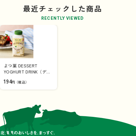
最近チェックした商品
RECENTLY VIEWED
よつ葉 DESSERT
YOGHURT DRINK（デザ
ートヨーグルトドリン
194
円（税込）
ク）２５０ｇ