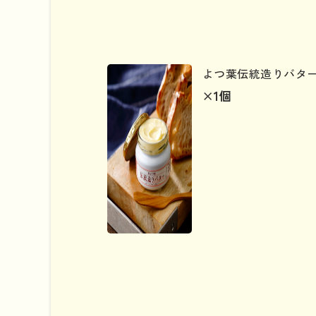
よつ葉伝統造りバター
×1
個