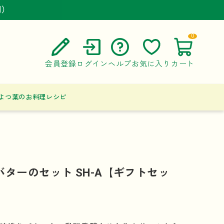
円）
円）
円）
0
会員登録
ログイン
ヘルプ
お気に入り
カート
ご利用ガイド
よつ葉のお料理レシピ
よくある質問
お問い合わせ
バターのセット SH-A【ギフトセッ