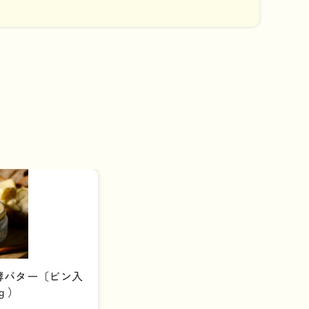
酵バター〔ビン入
3ｇ）