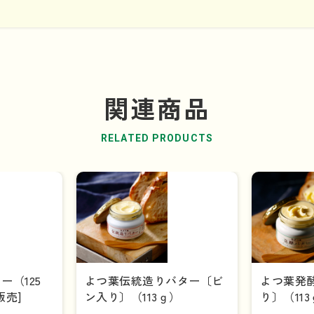
関連商品
RELATED PRODUCTS
ー（125
よつ葉伝統造りバター〔ビ
よつ葉発
販売]
ン入り〕（113ｇ）
り〕（11