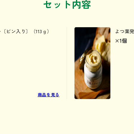
セット内容
〔ビン入り〕（113ｇ）
よつ葉発
×1
個
商品を見る