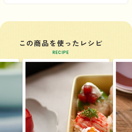
「よつ葉北海道十勝 なめらかクリームチーズ」を使った
４つのレシピ動画です。
①チキンのクリームチーズ煮・②なめらかチーズポテサ
ラ・③クリームチーズのえびドリア・④クリームチーズの
この商品を使ったレシピ
フルーツサンド
RECIPE