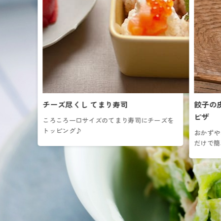
チーズ尽くし てまり寿司
餃子の
ピザ
ころころ一口サイズのてまり寿司にチーズを
トッピング♪
おかずや
だけで簡