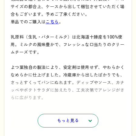
サイズの都合上、ケースから出して梱包させていただく場
合もございます。予めご了承ください。
単品でのご購入は
こちら
。
乳原料（生乳・バターミルク）は北海道十勝産を100%使
用。ミルクの風味豊かで、フレッシュな口当たりのクリー
ムチーズです。
よつ葉独自の製法により、安定剤は使用せず、やわらかく
なめらかに仕上げました。冷蔵庫から出したばかりでも、
さっとすくってパンにぬれます。ディップやソース、カナ
ッペやポテトサラダに加えたり、工夫次第でアレンジがさ
らに広がります。
北海道十勝シリーズの原材料の生乳、チーズは北海道十勝
もっと見る
産100%です。