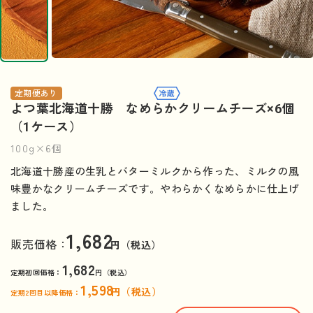
定期便あり
よつ葉北海道十勝 なめらかクリームチーズ×6個
（1ケース）
100g×6個
北海道十勝産の生乳とバターミルクから作った、ミルクの風
味豊かなクリームチーズです。やわらかくなめらかに仕上げ
ました。
1,682
販売価格：
円（税込）
1,682
定期初回価格：
円（税込）
1,598
円（税込）
定期2回目以降価格：