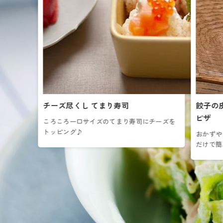
チーズ尽くし てまり寿司
餃子の
ピザ
ころころ一口サイズのてまり寿司にチーズを
トッピング♪
おかずや
だけで簡