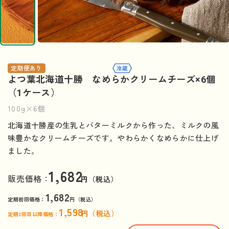
定期便あり
よつ葉北海道十勝 なめらかクリームチーズ×6個
（1ケース）
100g×6個
北海道十勝産の生乳とバターミルクから作った、ミルクの風
味豊かなクリームチーズです。やわらかくなめらかに仕上げ
ました。
1,682
販売価格：
円（税込）
1,682
定期初回価格：
円（税込）
1,598
円（税込）
定期2回目以降価格：