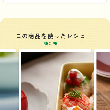
「よつ葉北海道十勝 なめらかクリームチーズ」を使った
４つのレシピ動画です。
①チキンのクリームチーズ煮・②なめらかチーズポテサ
ラ・③クリームチーズのえびドリア・④クリームチーズの
この商品を使ったレシピ
フルーツサンド
RECIPE