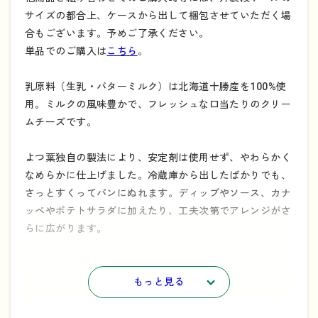
サイズの都合上、ケースから出して梱包させていただく場
合もございます。予めご了承ください。
単品でのご購入は
こちら
。
乳原料（生乳・バターミルク）は北海道十勝産を100%使
用。ミルクの風味豊かで、フレッシュな口当たりのクリー
ムチーズです。
よつ葉独自の製法により、安定剤は使用せず、やわらかく
なめらかに仕上げました。冷蔵庫から出したばかりでも、
さっとすくってパンにぬれます。ディップやソース、カナ
ッペやポテトサラダに加えたり、工夫次第でアレンジがさ
らに広がります。
北海道十勝シリーズの原材料の生乳、チーズは北海道十勝
もっと見る
産100%です。