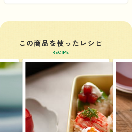
「よつ葉北海道十勝 なめらかクリームチーズ」を使った
４つのレシピ動画です。
①チキンのクリームチーズ煮・②なめらかチーズポテサ
ラ・③クリームチーズのえびドリア・④クリームチーズの
この商品を使ったレシピ
フルーツサンド
RECIPE