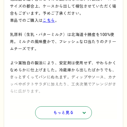
サイズの都合上、ケースから出して梱包させていただく場
合もございます。予めご了承ください。
単品でのご購入は
こちら
。
乳原料（生乳・バターミルク）は北海道十勝産を100%使
用。ミルクの風味豊かで、フレッシュな口当たりのクリー
ムチーズです。
よつ葉独自の製法により、安定剤は使用せず、やわらかく
なめらかに仕上げました。冷蔵庫から出したばかりでも、
さっとすくってパンにぬれます。ディップやソース、カナ
ッペやポテトサラダに加えたり、工夫次第でアレンジがさ
らに広がります。
北海道十勝シリーズの原材料の生乳、チーズは北海道十勝
もっと見る
産100%です。