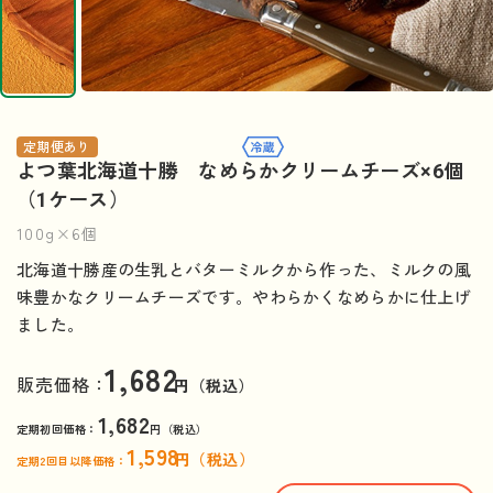
定期便あり
よつ葉北海道十勝 なめらかクリームチーズ×6個
（1ケース）
100g×6個
北海道十勝産の生乳とバターミルクから作った、ミルクの風
味豊かなクリームチーズです。やわらかくなめらかに仕上げ
ました。
1,682
販売価格：
円（税込）
1,682
定期初回価格：
円（税込）
1,598
円（税込）
定期2回目以降価格：