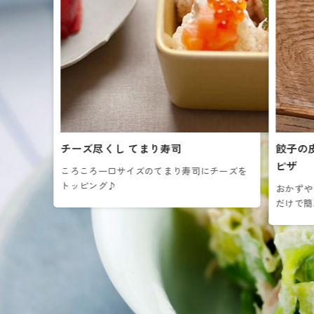
チーズ尽くし てまり寿司
餃子の
ピザ
ころころ一口サイズのてまり寿司にチーズを
トッピング♪
おかずや
だけで簡