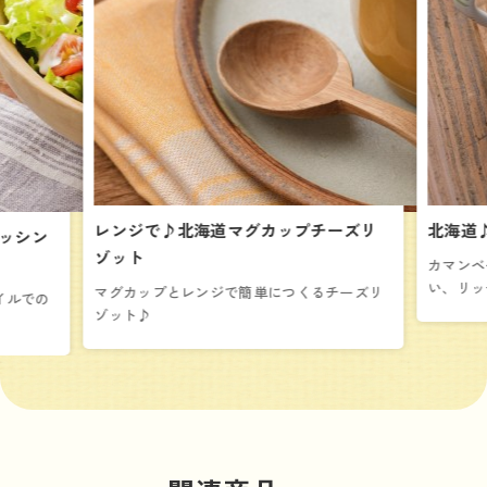
レンジで♪北海道マグカップチーズリ
北海道
レッシン
ゾット
カマンベ
い、リッ
マグカップとレンジで簡単につくるチーズリ
イルでの
ゾット♪