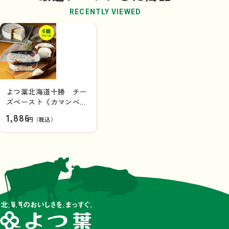
RECENTLY VIEWED
よつ葉北海道十勝 チー
ズペースト《カマンベー
ルチーズ入り》×6個（1
1,886
円（税込）
ケース）