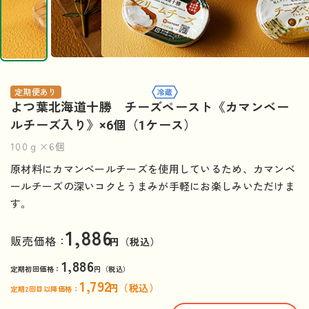
定期便あり
よつ葉北海道十勝 チーズペースト《カマンベー
ルチーズ入り》×6個（1ケース）
100ｇ×6個
原材料にカマンベールチーズを使用しているため、カマンベ
ールチーズの深いコクとうまみが手軽にお楽しみいただけま
す。
1,886
販売価格：
円（税込）
1,886
定期初回価格：
円（税込）
1,792
円（税込）
定期2回目以降価格：