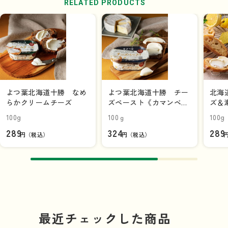
RELATED PRODUCTS
よつ葉北海道十勝 なめ
よつ葉北海道十勝 チー
北海
らかクリームチーズ
ズペースト《カマンベー
ズ＆
ルチーズ入り》
100g
100ｇ
100g
289
324
289
円（税込）
円（税込）
最近チェックした商品