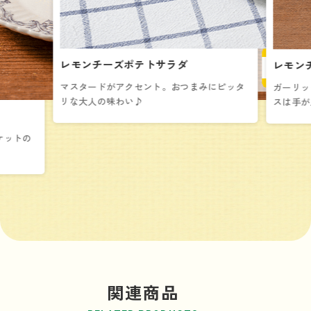
レモンチーズポテトサラダ
レモン
マスタードがアクセント。おつまみにピッタ
ガーリッ
リな大人の味わい♪
スは手が
ケットの
関連商品