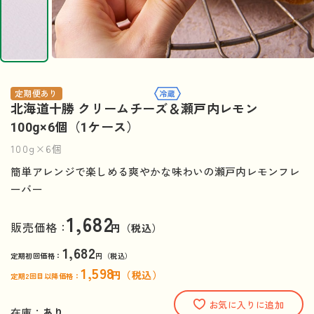
定期便あり
北海道十勝 クリームチーズ＆瀬戸内レモン
100g×6個（1ケース）
100g×6個
簡単アレンジで楽しめる爽やかな味わいの瀬戸内レモンフレ
ーバー
1,682
販売価格：
円（税込）
1,682
定期初回価格：
円（税込）
1,598
円（税込）
定期2回目以降価格：
お気に入りに追加
在庫：
あり