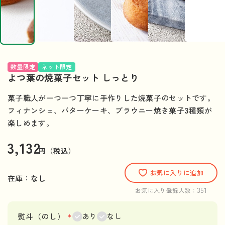
数量限定
ネット限定
よつ葉の焼菓子セット しっとり
菓子職人が一つ一つ丁寧に手作りした焼菓子のセットです。
フィナンシェ、バターケーキ、ブラウニー焼き菓子3種類が
楽しめます。
3,132
円（税込）
お気に入りに追加
在庫：
なし
351
お気に入り登録人数：
熨斗（のし）
＊
あり
なし