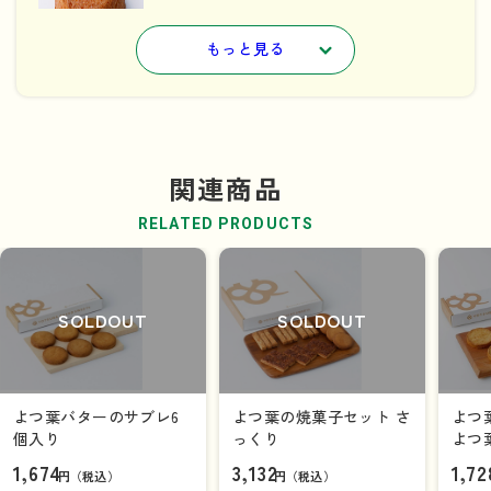
もっと見る
詳しくはこちら
よつ葉のブラウニー
関連商品
×3
個
RELATED PRODUCTS
SOLDOUT
SOLDOUT
詳しくはこちら
よつ葉バターのサブレ6
よつ葉の焼菓子セット さ
よつ
個入り
っくり
よつ
セッ
1,674
3,132
1,72
円（税込）
円（税込）