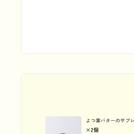
よつ葉バターのサブ
×2
個