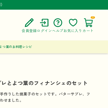
円）
円）
円）
0
会員登録
ログイン
ヘルプ
お気に入り
カート
ご利用ガイド
よつ葉のお料理レシピ
よくある質問
お問い合わせ
ブレとよつ葉のフィナンシェのセット
手作りした焼菓子のセットです。バターサブレ、フ
わせました。