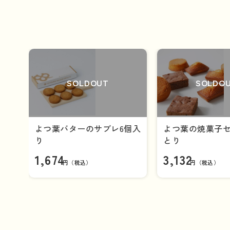
SOLDOUT
SOLDO
よつ葉バターのサブレ6個入
よつ葉の焼菓子セ
り
とり
1,674
3,132
円（税込）
円（税込）