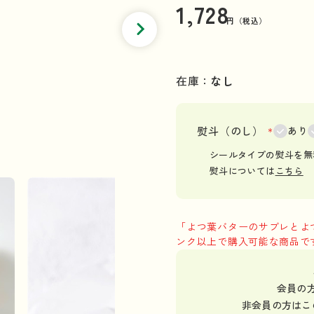
1,728
円（税込）
在庫：
なし
熨斗（のし）
＊
あり
シールタイプの熨斗を無
熨斗については
こちら
「よつ葉バターのサブレとよ
ンク以上で購入可能な商品で
会員の
非会員の方はこ