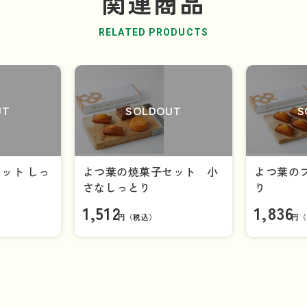
関連商品
RELATED PRODUCTS
UT
SOLDOUT
S
ット しっ
よつ葉の焼菓子セット 小
よつ葉の
さなしっとり
り
1,512
1,836
円（税込）
円（