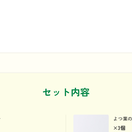
セット内容
レ
よつ葉
×3
個