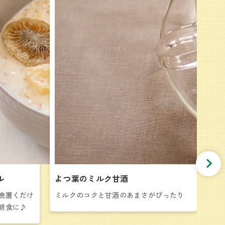
ル
よつ葉のミルク甘酒
冷
晩置くだけ
ミルクのコクと甘酒のあまさがぴったり
冷
朝食に♪
♪