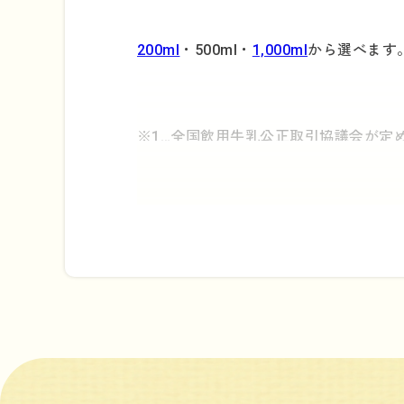
200ml
・500ml・
1,000ml
から選べます
※1…全国飲用牛乳公正取引協議会が定
くられた牛乳類だけが「特選」と表示
※2…広口キャップ付き容器の解体方法
→
「持続可能なリサイクルのために」