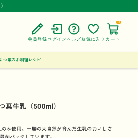
円）
円）
円）
0
会員登録
ログイン
ヘルプ
お気に入り
カート
ご利用ガイド
よつ葉のお料理レシピ
よくある質問
お問い合わせ
つ葉牛乳（500ml）
生乳のみ使用。十勝の大自然が育んだ生乳のおいしさ
殺菌パックしています。