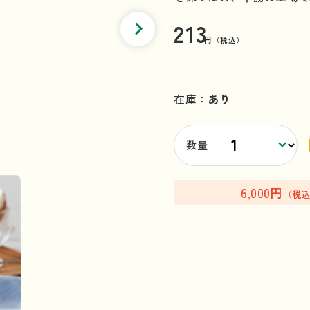
213
円（税込）
在庫：
あり
数量
6,000円
（税