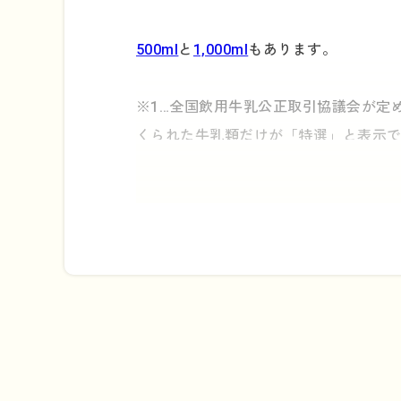
500ml
と
1,000ml
もあります。
※1…全国飲用牛乳公正取引協議会が定
くられた牛乳類だけが「特選」と表示