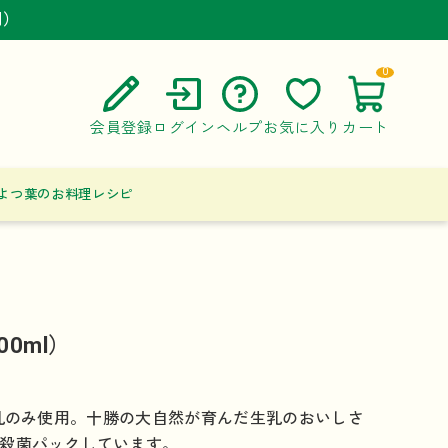
円）
円）
円）
0
会員登録
ログイン
ヘルプ
お気に入り
カート
ご利用ガイド
よつ葉のお料理レシピ
よくある質問
お問い合わせ
0ml）
生乳のみ使用。十勝の大自然が育んだ生乳のおいしさ
殺菌パックしています。