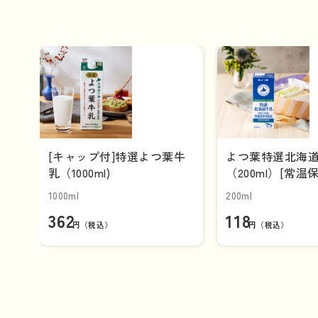
[キャップ付]特選よつ葉牛
よつ葉特選北海
乳（1000ml)
（200ml）[常温
【単品】
1000ml
200ml
362
118
円（税込）
円（税込）