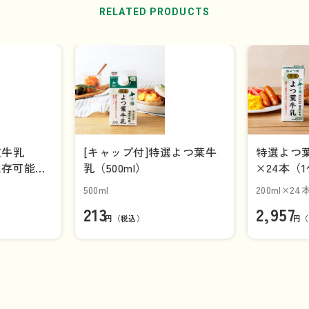
RELATED PRODUCTS
道牛乳
[キャップ付]特選よつ葉牛
特選よつ葉
保存可能品]
乳（500ml）
×24本（
500ml
200ml×24
213
2,957
円（税込）
円（