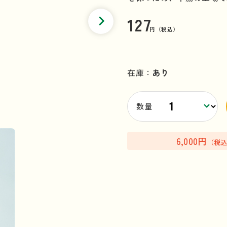
127
円（税込）
在庫：
あり
数量
6,000円
（税