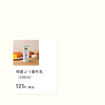
特選よつ葉牛乳
（200ml）
127
円（税込）