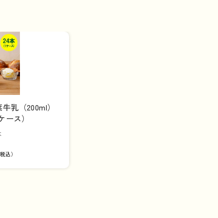
牛乳（200ml）
1ケース）
本
税込）