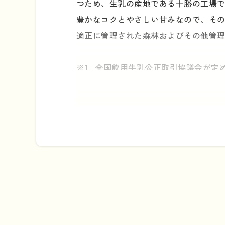
つため、生乳の産地である十勝の工場
豊かなコクとやさしい甘みなので、そ
適正に管理された森林およびその他管
※1…全国飲用牛乳公正取引協議会が定
くられた牛乳類だけが「特選」と表示