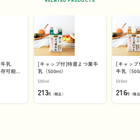
RELATED PRODUCTS
道牛乳
[キャップ付]特選よつ葉牛
[キャップ
保存可能品]
乳（500ml）
牛乳（500
500ml
500ml
213
216
円（税込）
円（税