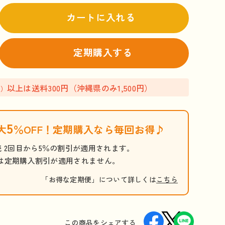
カートに入れる
定期購入する
以上は送料300円（沖縄県のみ1,500円）
込）
5
大
％OFF！定期購入なら毎回お得♪
 2回目から5％の割引が適用されます。
目は定期購入割引が適用されません。
「お得な定期便」について詳しくは
こちら
この商品を
シェアする