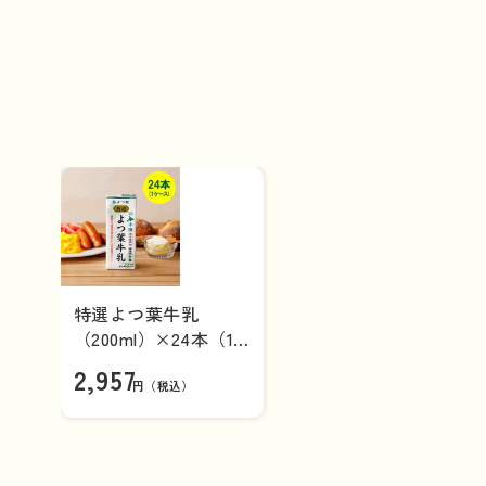
特選よつ葉牛乳
（200ml）×24本（1
ケース）
2,957
円（税込）