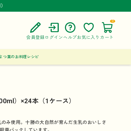
円）
円）
円）
0
会員登録
ログイン
ヘルプ
お気に入り
カート
ご利用ガイド
よつ葉のお料理レシピ
よくある質問
お問い合わせ
0ml）×24本（1ケース）
生乳のみ使用。十勝の大自然が育んだ生乳のおいしさ
殺菌パックしています。