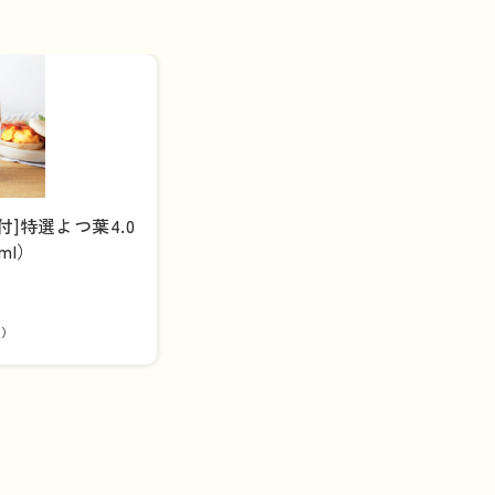
付]特選よつ葉4.0
ml）
込）