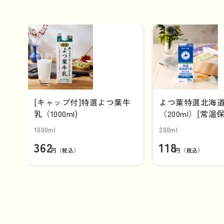
[キャップ付]特選よつ葉牛
よつ葉特選北海
乳（1000ml)
（200ml）[常温
【単品】
1000ml
200ml
362
118
円（税込）
円（税込）