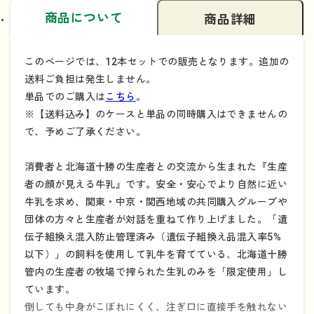
商品について
商品詳細
このページでは、12本セットでの販売となります。追加の
送料ご負担は発生しません。
単品でのご購入は
こちら
。
※【送料込み】のケースと単品の同時購入はできませんの
で、予めご了承ください。
消費者と北海道十勝の生産者との交流から生まれた『生産
者の顔が見える牛乳』です。安全・安心でより自然に近い
牛乳を求め、関東・中京・関西地域の共同購入グループや
団体の方々と生産者が対話を重ねて作り上げました。「遺
伝子組換え混入防止管理済み（遺伝子組換え品混入率5%
以下）」の飼料を使用して乳牛を育てている、北海道十勝
管内の生産者の牧場で搾られた生乳のみを「限定使用」し
ています。
倒しても中身がこぼれにくく、注ぎ口に直接手を触れない