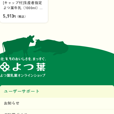
[キャップ付]生産者指定
よつ葉牛乳（1000ml）
×12本（1ケース）【送料
5,913
円（税込）
込み】
ユーザーサポート
お知らせ