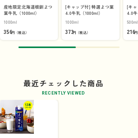
産地限定北海道根釧よつ
[キャップ付] 特選よつ葉
[キ
葉牛乳（1000ml）
4.0牛乳（1000ml）
4.0
1000ml
1000ml
500ml
356
373
216
円（税込）
円（税込）
円
最近チェックした商品
RECENTLY VIEWED