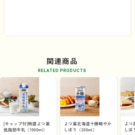
関連商品
RELATED PRODUCTS
[キャップ付]特選よつ葉
よつ葉北海道十勝軽やか
よつ
低脂肪牛乳（1000ml）
しぼり（200ml）
しぼり