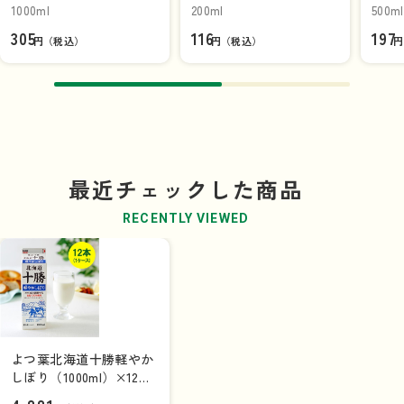
1000ml
200ml
500ml
305
116
197
円（税込）
円（税込）
円
最近チェックした商品
RECENTLY VIEWED
よつ葉北海道十勝軽やか
しぼり（1000ml）×12本
（1ケース）【送料込