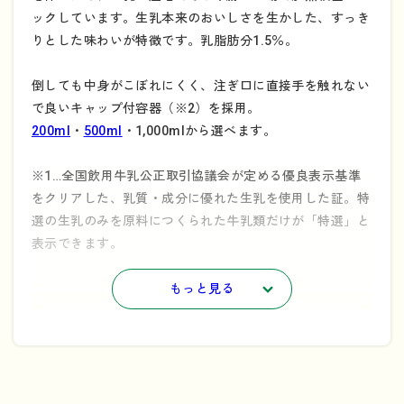
ックしています。生乳本来のおいしさを生かした、すっき
りとした味わいが特徴です。乳脂肪分1.5％。
倒しても中身がこぼれにくく、注ぎ口に直接手を触れない
で良いキャップ付容器（※2）を採用。
200ml
・
500ml
・1,000mlから選べます。
※1…全国飲用牛乳公正取引協議会が定める優良表示基準
をクリアした、乳質・成分に優れた生乳を使用した証。特
選の生乳のみを原料につくられた牛乳類だけが「特選」と
表示できます。
※2…キャップ付き容器の解体方法についてはこちらをご
もっと見る
参照ください。
→
「持続可能なリサイクルのために」