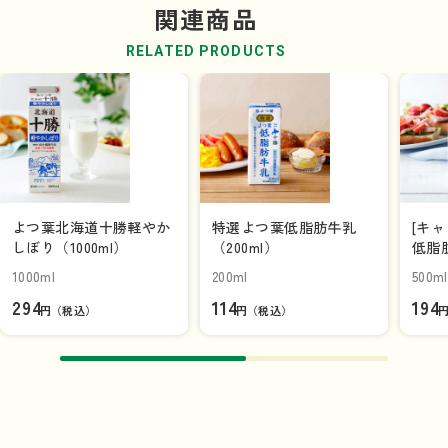
関連商品
RELATED PRODUCTS
よつ葉北海道十勝軽やか
特選よつ葉低脂肪牛乳
[キ
しぼり（1000ml）
（200ml）
低脂肪
1000ml
200ml
500ml
294
114
194
円（税込）
円（税込）