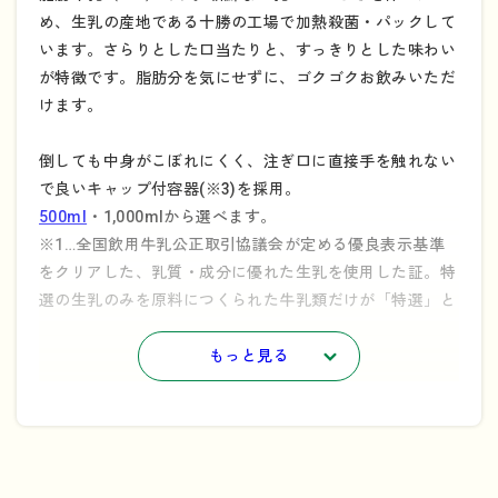
め、生乳の産地である十勝の工場で加熱殺菌・パックして
います。さらりとした口当たりと、すっきりとした味わい
が特徴です。脂肪分を気にせずに、ゴクゴクお飲みいただ
けます。
倒しても中身がこぼれにくく、注ぎ口に直接手を触れない
で良いキャップ付容器(※3)を採用。
500ml
・1,000mlから選べます。
※1…全国飲用牛乳公正取引協議会が定める優良表示基準
をクリアした、乳質・成分に優れた生乳を使用した証。特
選の生乳のみを原料につくられた牛乳類だけが「特選」と
表示できます。
※2…「無脂肪」とは、100ml当たり脂質0.5ｇ未満のもの
もっと見る
です。（食品表示基準による）
※3…キャップ付き容器の解体方法についてはこちらをご
参照ください。
→
「持続可能なリサイクルのために」