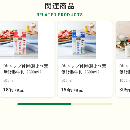
関連商品
RELATED PRODUCTS
[キャップ付]特選よつ葉
[キャップ付]特選よつ葉
[キ
無脂肪牛乳（500ml）
低脂肪牛乳（500ml）
低脂肪
500ml
500ml
1000m
181
194
305
円（税込）
円（税込）