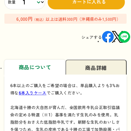
カートに入れる
数量
6,000円
以上は送料300円（沖縄県のみ1,500円）
（税込）
シェアする
商品について
商品詳細
6本以上のご購入をご希望の場合は、単品購入よりも3%お
得な
6本入りケース
でご購入ください。
北海道十勝の大自然が育んだ、全国飲用牛乳公正取引協議
会の定める特選（※1）基準を満たす生乳のみを使用。乳
脂肪分をおさえた低脂肪牛乳です。新鮮な生乳のおいしさ
を保つため、生乳の産地である十勝の工場で加熱殺菌・パ