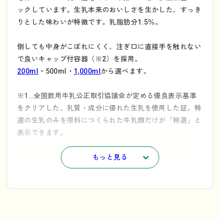
ックしています。生乳本来のおいしさを生かした、すっき
りとした味わいが特徴です。乳脂肪分1.5％。
倒しても中身がこぼれにくく、注ぎ口に直接手を触れない
で良いキャップ付容器（※2）を採用。
200ml
・500ml・
1,000ml
から選べます。
※1…全国飲用牛乳公正取引協議会が定める優良表示基準
をクリアした、乳質・成分に優れた生乳を使用した証。特
選の生乳のみを原料につくられた牛乳類だけが「特選」と
表示できます。
※2…キャップ付き容器の解体方法についてはこちらをご
もっと見る
参照ください。
→
「持続可能なリサイクルのために」