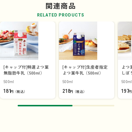
関連商品
RELATED PRODUCTS
[キャップ付]特選よつ葉
[キャップ付]生産者指定
よつ
無脂肪牛乳（500ml）
よつ葉牛乳（500ml）
しぼり
500ml
500ml
500ml
181
218
197
円（税込）
円（税込）
円