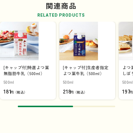
関連商品
RELATED PRODUCTS
[キャップ付]特選よつ葉
[キャップ付]生産者指定
よつ
無脂肪牛乳（500ml）
よつ葉牛乳（500ml）
しぼり
500ml
500ml
500ml
181
218
197
円（税込）
円（税込）
円