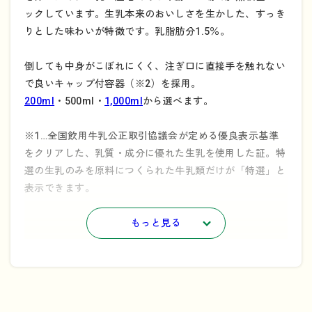
ックしています。生乳本来のおいしさを生かした、すっき
りとした味わいが特徴です。乳脂肪分1.5％。
倒しても中身がこぼれにくく、注ぎ口に直接手を触れない
で良いキャップ付容器（※2）を採用。
200ml
・500ml・
1,000ml
から選べます。
※1…全国飲用牛乳公正取引協議会が定める優良表示基準
をクリアした、乳質・成分に優れた生乳を使用した証。特
選の生乳のみを原料につくられた牛乳類だけが「特選」と
表示できます。
※2…キャップ付き容器の解体方法についてはこちらをご
もっと見る
参照ください。
→
「持続可能なリサイクルのために」