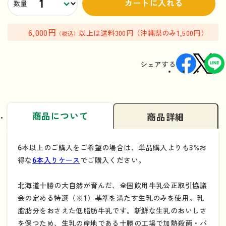
カートに入れる
数量
6,000円
以上は送料300円（沖縄県のみ1,500円）
（税込）
シェアする
商品について
商品詳細
6本以上のご購入をご希望の場合は、単品購入よりも3%お
得な
6本入りケース
でご購入ください。
北海道十勝の大自然が育んだ、全国飲用牛乳公正取引協議
会の定める特選（※1）基準を満たす生乳のみを使用。乳
脂肪分をおさえた低脂肪牛乳です。新鮮な生乳のおいしさ
を保つため、生乳の産地である十勝の工場で加熱殺菌・パ