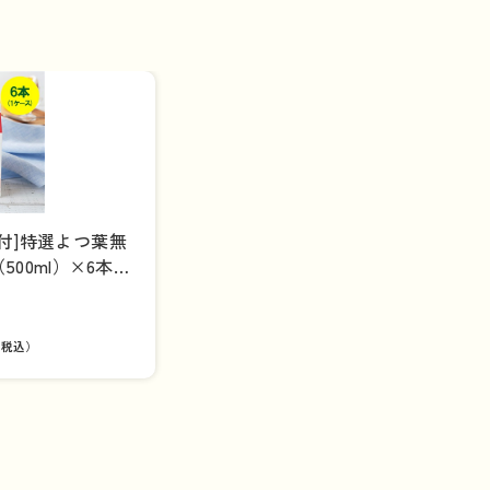
付]特選よつ葉無
00ml）×6本（1
（税込）