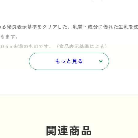
める優良表示基準をクリアした、乳質・成分に優れた生乳を
できます。
脂質0.5ｇ未満のものです。（食品表示基準による）
いてはこちらをご参照ください。→
「持続可能なリサイクル
もっと見る
関連商品