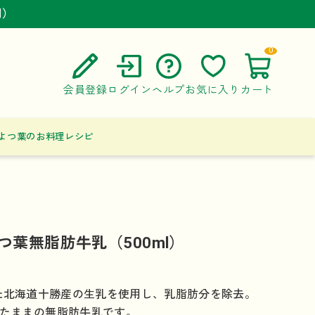
円）
円）
円）
0
会員登録
ログイン
ヘルプ
お気に入り
カート
ご利用ガイド
よつ葉のお料理レシピ
よくある質問
お問い合わせ
つ葉無脂肪牛乳（500ml）
した北海道十勝産の生乳を使用し、乳脂肪分を除去。
たままの無脂肪牛乳です。