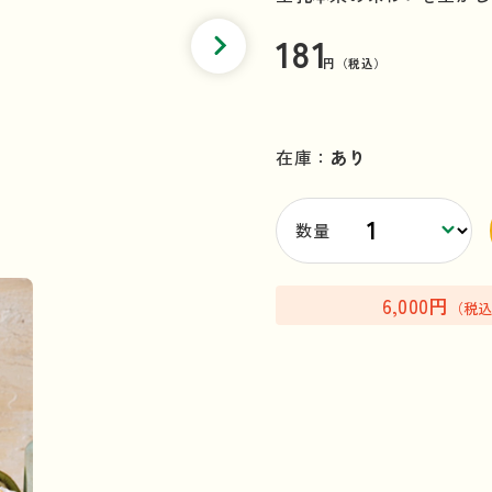
181
円（税込）
在庫：
あり
数量
6,000円
（税