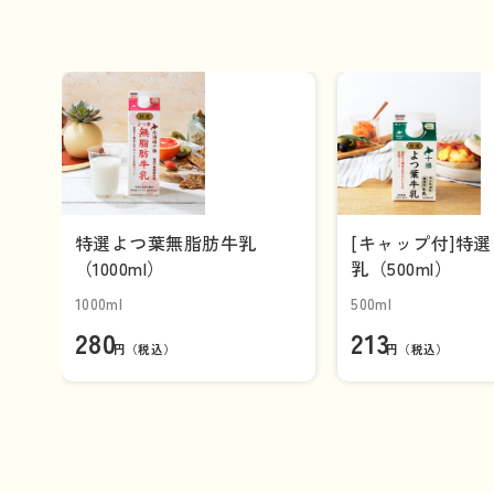
特選よつ葉無脂肪牛乳
[キャップ付]特
（1000ml）
乳（500ml）
1000ml
500ml
280
213
円（税込）
円（税込）