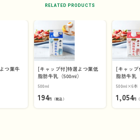
RELATED PRODUCTS
選よつ葉牛
[キャップ付]特選よつ葉低
[キャップ
脂肪牛乳（500ml）
脂肪牛乳（5
ケース）
500ml
500ml×6本
194
1,054
円（税込）
円