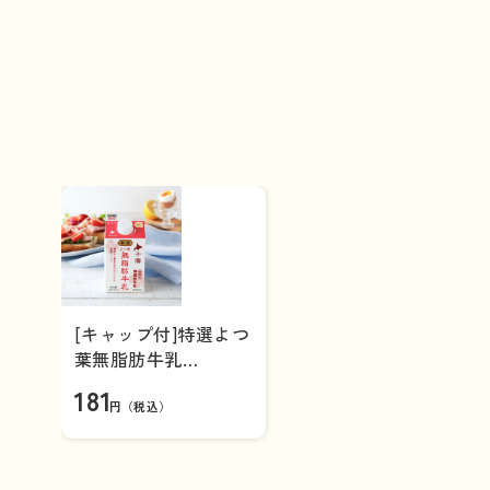
[キャップ付]特選よつ
葉無脂肪牛乳
（500ml）
181
円（税込）