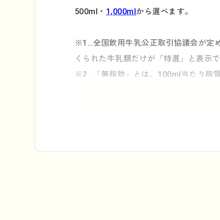
500ml・
1,000ml
から選べます。
※1…全国飲用牛乳公正取引協議会が定
くられた牛乳類だけが「特選」と表示
※2…「無脂肪」とは、100ml当たり
※3…キャップ付き容器の解体方法につ