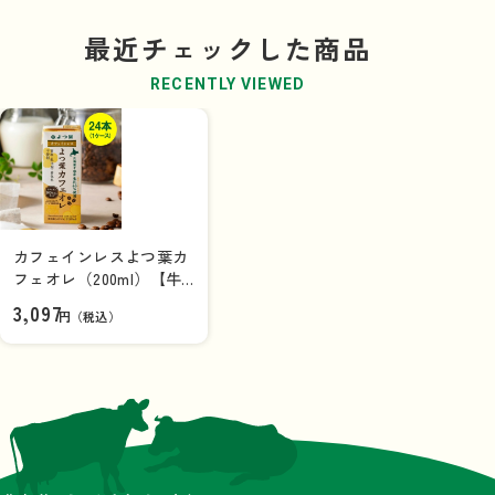
最近チェックした商品
RECENTLY VIEWED
カフェインレスよつ葉カ
フェオレ（200ml）【牛
乳パック】×24本（1ケ
3,097
円（税込）
ース）