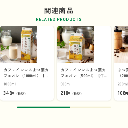
関連商品
RELATED PRODUCTS
カフェインレスよつ葉カ
カフェインレスよつ葉カ
よつ
フェオレ（1000ml）【牛
フェオレ（500ml）【牛
（20
乳パック】
乳パック】
品]
1000ml
500ml
200ml
348
210
108
円（税込）
円（税込）