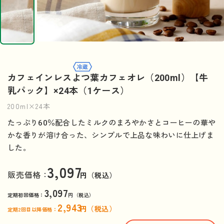
カフェインレスよつ葉カフェオレ（200ml）【牛
乳パック】×24本（1ケース）
200ml×24本
たっぷり60％配合したミルクのまろやかさとコーヒーの華や
かな香りが溶け合った、シンプルで上品な味わいに仕上げま
した。
3,097
販売価格：
円（税込）
3,097
定期初回価格：
円（税込）
2,943
円（税込）
定期2回目以降価格：