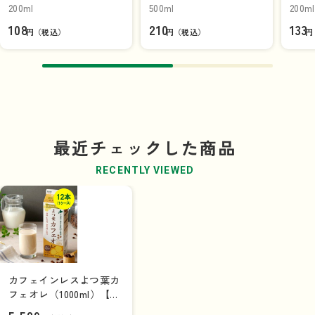
品]【単品】
乳パック】
乳パ
200ml
500ml
200ml
108
210
133
円（税込）
円（税込）
円
最近チェックした商品
RECENTLY VIEWED
カフェインレスよつ葉カ
フェオレ（1000ml）【牛
乳パック】×12本（1ケー