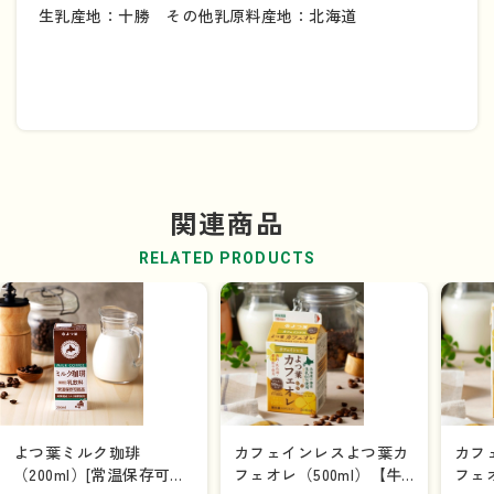
生乳産地：十勝 その他乳原料産地：北海道
関連商品
RELATED PRODUCTS
よつ葉ミルク珈琲
カフェインレスよつ葉カ
カフ
（200ml）[常温保存可能
フェオレ（500ml）【牛
フェオ