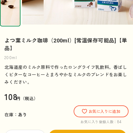
よつ葉ミルク珈琲（200ml）[常温保存可能品]【単
品】
200ml
北海道産のミルク原料で作ったロングライフ乳飲料。香ばし
くビターなコーヒーとまろやかなミルクのブレンドをお楽し
みください。
108
円（税込）
お気に入りに追加
在庫：
あり
84
お気に入り登録人数：