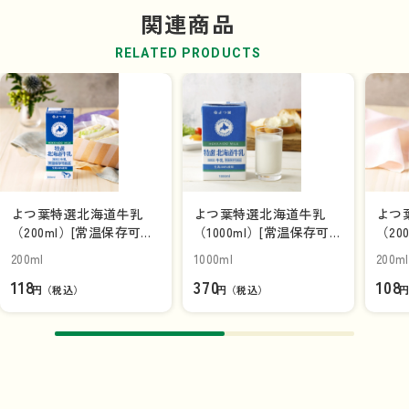
りください。
関連商品
RELATED PRODUCTS
よつ葉特選北海道牛乳
よつ葉特選北海道牛乳
よつ
（200ml）[常温保存可能
（1000ml）[常温保存可能
（20
品]【単品】
品]
品]
200ml
1000ml
200ml
118
370
108
円（税込）
円（税込）