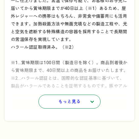
ーに仕上げました。常温で保存可能で、お客様のお手元に
届いてから賞味期限までが40日以上（※1）あるため、屋
外レジャーへの携帯はもちろん、非常食や備蓄用にも活用
できます。加熱殺菌方法や無菌充填などの製造工程や、光
と空気を遮断する特殊構造の容器を採用することで長期間
の常温保存を実現しています。
ハラール認証取得済み。（※2）
※1…賞味期限は100日間（製造日を除く）。商品到着後か
ら賞味期限まで、40日間以上の商品をお届けいたします。
※2…ハラール認証とは、国際的な認証基準に基づいて、
製品がハラールであることを証明するものです。豚やアル
コールなどの禁止されている成分が含まれていないことを
保証するだけではなく、その製品の製造環境・品質・プロ
もっと見る
セスを含む全てがイスラム法に則り基準をクリアしている
という証になります。
開封後は10℃以下で冷蔵保存し、なるべく早くお召し上が