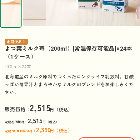
定期便あり
よつ葉ミルク苺（200ml）[常温保存可能品]×24本
（1ケース）
200ml×24本
北海道産のミルク原料でつくったロングライフ乳飲料。甘酸
っぱい苺果汁とまろやかなミルクのブレンドをお楽しみくだ
さい。
2,515
販売価格：
円（税込）
2,515
定期初回価格：
円（税込）
2,390
円（税込）
定期2回目以降価格：