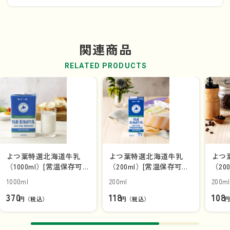
製品がハラールであることを証明するものです。豚やアル
コールなどの禁止されている成分が含まれていないことを
保証するだけではなく、その製品の製造環境・品質・プロ
関連商品
セスを含む全てがイスラム法に則り基準をクリアしている
という証になります。
RELATED PRODUCTS
開封後は10℃以下で冷蔵保存し、なるべく早くお召し上が
りください。
よつ葉特選北海道牛乳
よつ葉特選北海道牛乳
よつ
（1000ml）[常温保存可能
（200ml）[常温保存可能
（20
品]
品]【単品】
品]
1000ml
200ml
200ml
370
118
108
円（税込）
円（税込）