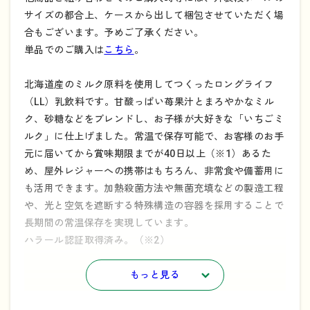
サイズの都合上、ケースから出して梱包させていただく場
合もございます。予めご了承ください。
単品でのご購入は
こちら
。
北海道産のミルク原料を使用してつくったロングライフ
（LL）乳飲料です。甘酸っぱい苺果汁とまろやかなミル
ク、砂糖などをブレンドし、お子様が大好きな「いちごミ
ルク」に仕上げました。常温で保存可能で、お客様のお手
元に届いてから賞味期限までが40日以上（※1）あるた
め、屋外レジャーへの携帯はもちろん、非常食や備蓄用に
も活用できます。加熱殺菌方法や無菌充填などの製造工程
や、光と空気を遮断する特殊構造の容器を採用することで
長期間の常温保存を実現しています。
ハラール認証取得済み。（※2）
※1…賞味期限は100日間（製造日を除く）。商品到着後か
もっと見る
ら賞味期限まで、40日間以上の商品をお届けいたします。
※2…ハラール認証とは、国際的な認証基準に基づいて、