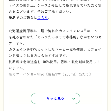
サイズの都合上、ケースから出して梱包させていただく場
合もございます。予めご了承ください。
単品でのご購入は
こちら
。
※
北海道産乳原料に工場で淹れたカフェインレス
コーヒー
を組み合わせた「ミルクたっぷりで本格的」な味わいのカ
フェオレ。
カフェインを97%カットしたコーヒー豆を使用。カフェイ
ンを気にされる方にもおすすめです。
乳原料は北海道産を100%使用。香料・乳化剤は使用して
いません。
※カフェイン 0～4mg《製品1本（200ml）当たり》
環境にやさしい容器にリニューアル！
もっと見る
・よつ葉オレ（チルドカップ）シリーズのオーバーキャッ
プを外すことで、プラスチックの使用量を削減しました。