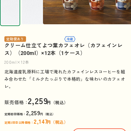
定期便あり
クリーム仕立てよつ葉カフェオレ（カフェインレ
ス）（200ml）×12本（1ケース）
200ml×12本
北海道産乳原料に工場で淹れたカフェインレスコーヒーを組
み合わせた「ミルクたっぷりで本格的」な味わいのカフェオ
レ。
2,259
販売価格：
円（税込）
2,259
定期初回価格：
円（税込）
2,147
円（税込）
定期2回目以降価格：