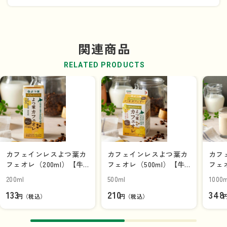
※
・バイオマスプラスチック
を10%使用したカップに変更
しました。
※バイオマスプラスチックとは、原料として植物などの再
関連商品
生可能な有機資源を使用するプラスチック
RELATED PRODUCTS
カフェインレスよつ葉カ
カフェインレスよつ葉カ
カフ
フェオレ（200ml）【牛
フェオレ（500ml）【牛
フェオ
乳パック】
乳パック】
乳パ
200ml
500ml
1000m
133
210
348
円（税込）
円（税込）