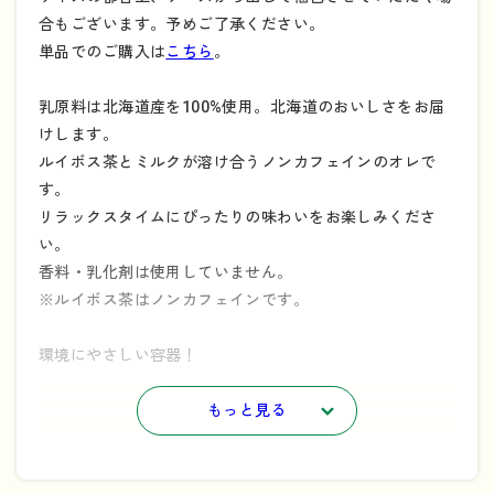
合もございます。予めご了承ください。
単品でのご購入は
こちら
。
乳原料は北海道産を100%使用。北海道のおいしさをお届
けします。
ルイボス茶とミルクが溶け合うノンカフェインのオレで
す。
リラックスタイムにぴったりの味わいをお楽しみくださ
い。
香料・乳化剤は使用していません。
※ルイボス茶はノンカフェインです。
環境にやさしい容器！
・よつ葉オレ（チルドカップ）シリーズのオーバーキャッ
プを外すことで、プラスチックの使用量を削減していま
もっと見る
す。
※
・バイオマスプラスチック
を10%使用したカップとなっ