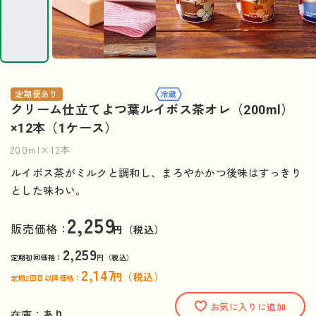
定期便あり
クリーム仕立てよつ葉ルイボス茶オレ（200ml）
×12本（1ケース）
200ml×12本
ルイボス茶がミルクと調和し、まろやかかつ後味はすっきり
とした味わい。
2,259
販売価格：
円（税込）
2,259
定期初回価格：
円（税込）
2,147
円（税込）
定期2回目以降価格：
お気に入りに追加
在庫：
あり