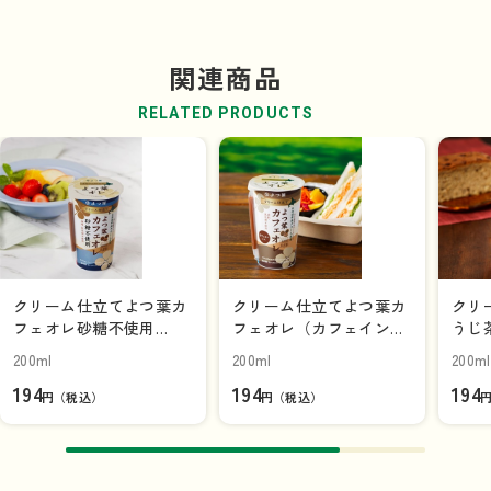
ています。
※バイオマスプラスチックとは、原料として植物などの再
関連商品
生可能な有機資源を使用するプラスチック
RELATED PRODUCTS
クリーム仕立てよつ葉カ
クリーム仕立てよつ葉カ
クリ
フェオレ砂糖不使用
フェオレ（カフェインレ
うじ茶
（200ml）【カップ飲
ス）（200ml）【カップ
【カ
200ml
200ml
200ml
料】
飲料】
194
194
194
円（税込）
円（税込）