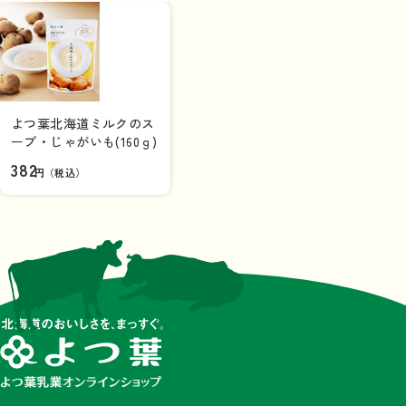
よつ葉北海道ミルクのス
ープ・じゃがいも(160ｇ)
382
円（税込）