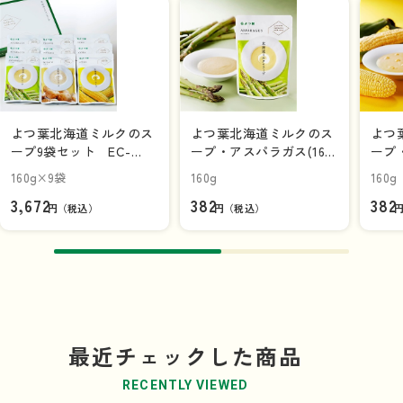
よつ葉北海道ミルクのス
よつ葉北海道ミルクのス
よつ
ープ9袋セット EC-
ープ・アスパラガス(160
ープ・
B【ギフトセット】
ｇ)
160g×9袋
160g
160g
3,672
382
382
円（税込）
円（税込）
最近チェックした商品
RECENTLY VIEWED