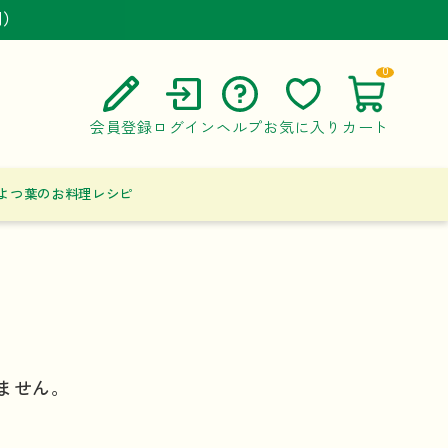
円）
円）
円）
0
会員登録
ログイン
ヘルプ
お気に入り
カート
ご利用ガイド
よつ葉のお料理レシピ
よくある質問
お問い合わせ
ません。