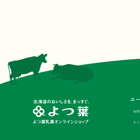
ユ
お知
よく
Facebook
Instagram
X
LINE