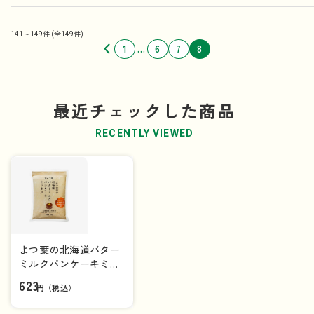
141～149件
(全149件)
1
6
7
8
…
最近チェックした商品
RECENTLY VIEWED
よつ葉の北海道バター
ミルクパンケーキミッ
クス（450g）
623
円（税込）