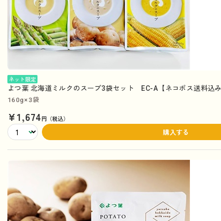
ネット限定
よつ葉 北海道ミルクのスープ3袋セット EC-A【ネコポス送料込
160g×3袋
¥1,674
円（税込）
購入する