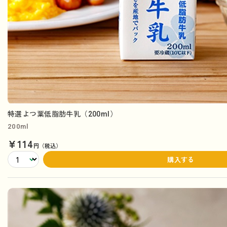
特選よつ葉低脂肪牛乳（200ml）
200ml
¥114
円（税込）
購入する