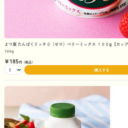
よつ葉 たんぱくリッチ０（ゼロ）ベリーミックス １００g【カッ
100g
¥185
円（税込）
購入する