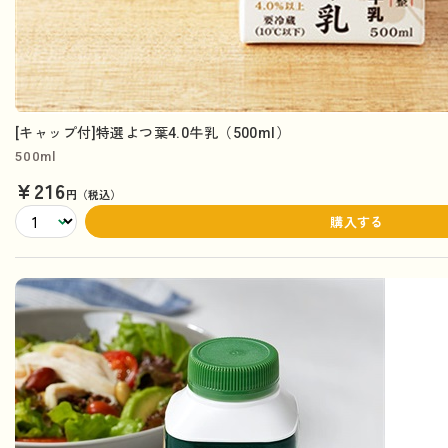
[キャップ付]特選よつ葉4.0牛乳（500ml）
500ml
¥216
円（税込）
購入する