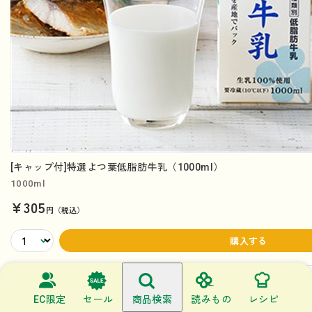
[キャップ付]特選よつ葉低脂肪牛乳（1000ml）
1000ml
¥305
円（税込）
購入する
EC限定
セール
商品検索
読みもの
レシピ