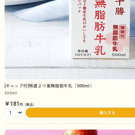
[キャップ付]特選よつ葉無脂肪牛乳（500ml）
500ml
¥181
円（税込）
購入する