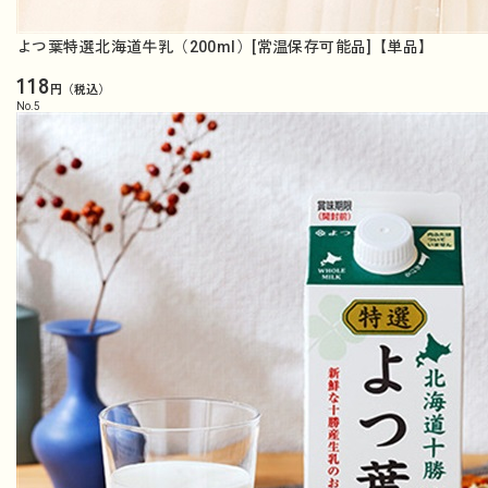
よつ葉特選北海道牛乳（200ml）[常温保存可能品]【単品】
118
円（税込）
No.
5