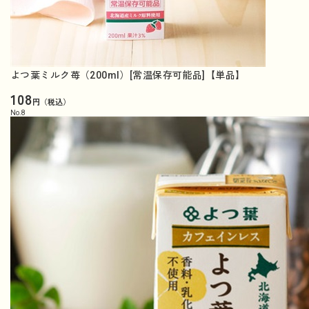
よつ葉ミルク苺（200ml）[常温保存可能品]【単品】
108
円（税込）
No.
8