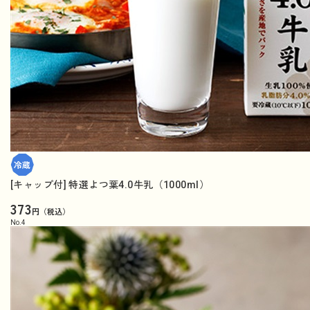
[キャップ付] 特選よつ葉4.0牛乳（1000ml）
373
円（税込）
No.
4