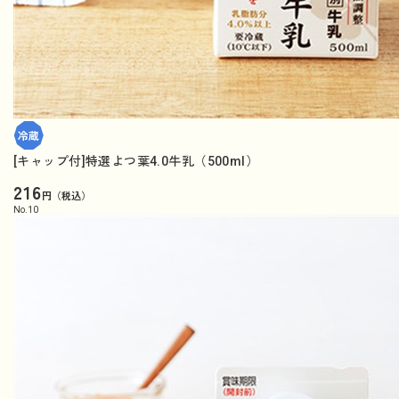
[キャップ付]特選よつ葉4.0牛乳（500ml）
216
円（税込）
No.
10