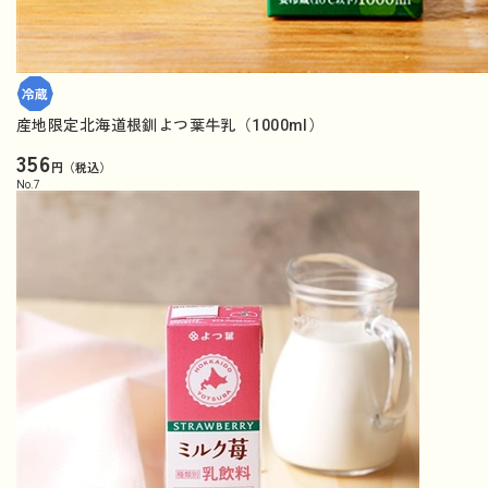
産地限定北海道根釧よつ葉牛乳（1000ml）
356
円（税込）
No.
7