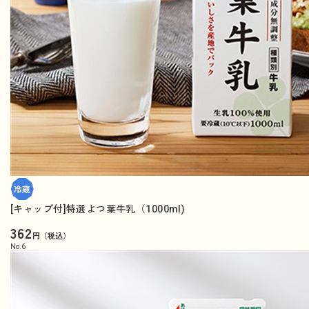
[キャップ付]特選よつ葉牛乳（1000ml)
362
円（税込）
No.
6