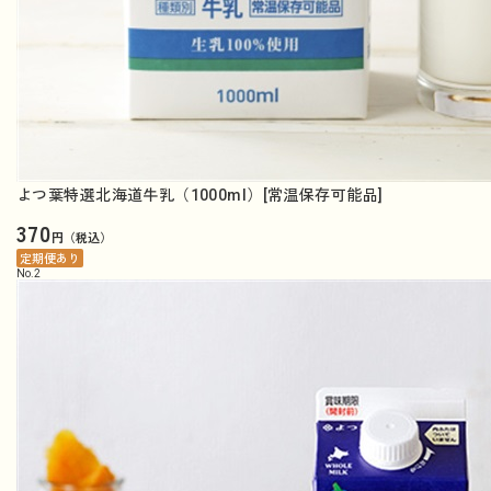
よつ葉特選北海道牛乳（1000ml）[常温保存可能品]
370
円（税込）
定期便あり
No.
2