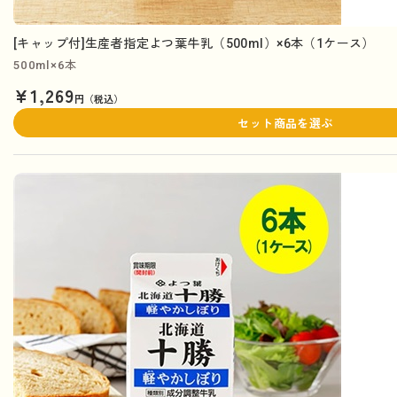
[キャップ付]生産者指定よつ葉牛乳（500ml）×6本（1ケース）
500ml×6本
¥1,269
円（税込）
セット商品を選ぶ