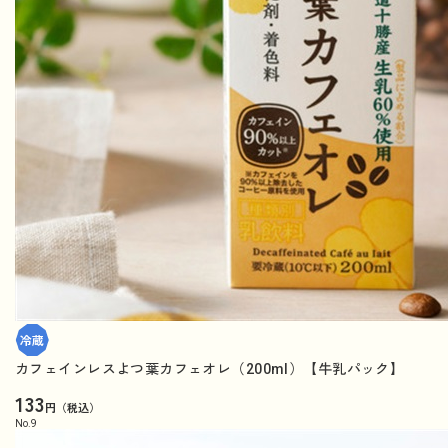
カフェインレスよつ葉カフェオレ（200ml）【牛乳パック】
133
円（税込）
No.
9