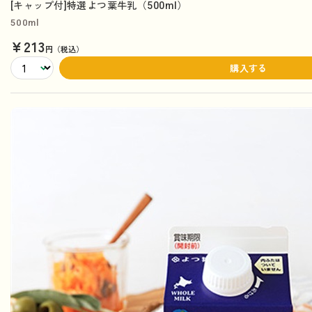
[キャップ付]特選よつ葉牛乳（500ml）
500ml
¥213
円（税込）
購入する