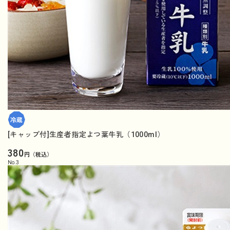
[キャップ付]生産者指定よつ葉牛乳（1000ml）
380
円（税込）
No.
3