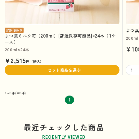
よつ葉
定期便あり
よつ葉ミルク苺（200ml）[常温保存可能品]×24本（1ケ
200ml
ース）
¥10
200ml×24本
¥2,515
円（税込）
セット商品を選ぶ
1～8件
(全8件)
1
最近チェックした商品
RECENTLY VIEWED