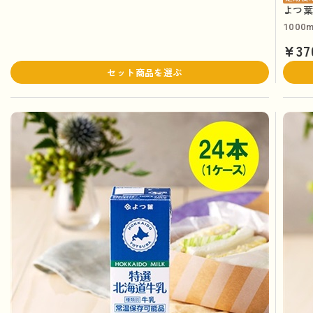
よつ葉
1000m
¥37
セット商品を選ぶ