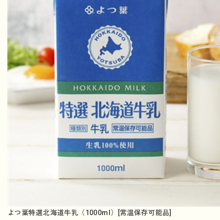
よつ葉特選北海道牛乳（1000ml）[常温保存可能品]