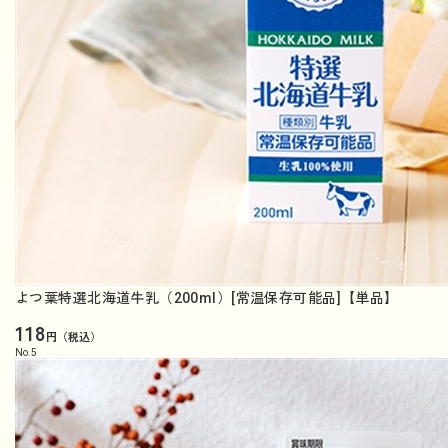
よつ葉特選北海道牛乳（200ml）[常温保存可能品]【単品】
118
円（税込）
No.
5