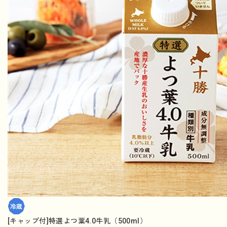
[キャップ付]特選よつ葉4.0牛乳（500ml）