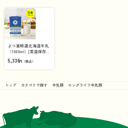
よつ葉特選北海道牛乳
（1000ml）[常温保存可
能品]×12本（1ケー
5,336
円（税込）
ス）【送料込み】
トップ
カテゴリで探す
牛乳類
ロングライフ牛乳類