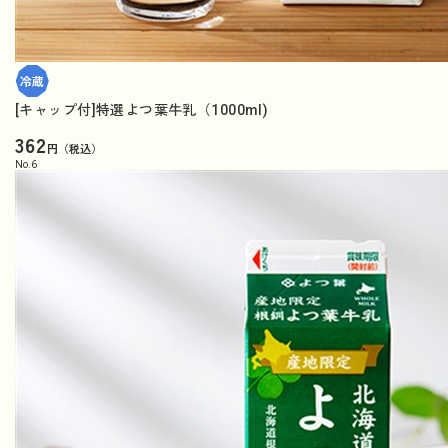
[キャップ付]特選よつ葉牛乳（1000ml)
362
円（税込）
No.
6