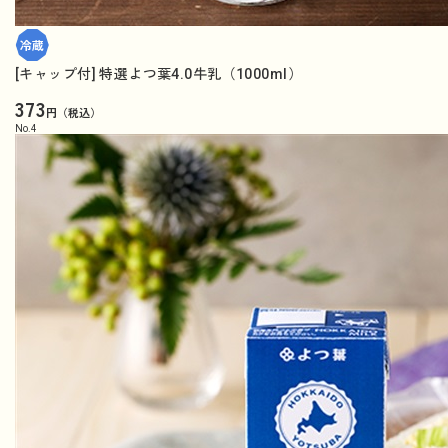
[キャップ付] 特選よつ葉4.0牛乳（1000ml）
373
円（税込）
No.
4