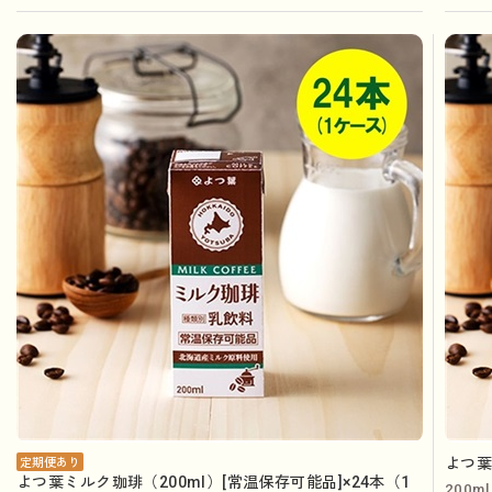
よつ葉
定期便あり
よつ葉ミルク珈琲（200ml）[常温保存可能品]×24本（1
200ml