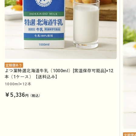
定期便あり
よつ葉特選北海道牛乳（1000ml）[常温保存可能品]×12
本（1ケース）【送料込み】
1000ml×12本
¥5,336
円（税込）
定期便