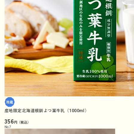
産地限定北海道根釧よつ葉牛乳（1000ml）
356
円（税込）
No.
7