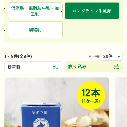
低脂肪・無脂肪牛乳・加
ロングライフ牛乳類
工乳
濃縮乳
1～8件
20件
(全8件)
表示件数
絞り込み
新着順