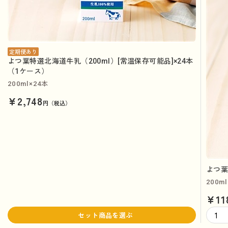
定期便あり
よつ葉特選北海道牛乳（200ml）[常温保存可能品]×24本
（1ケース）
200ml×24本
¥2,748
円（税込）
よつ葉
200ml
¥11
セット商品を選ぶ