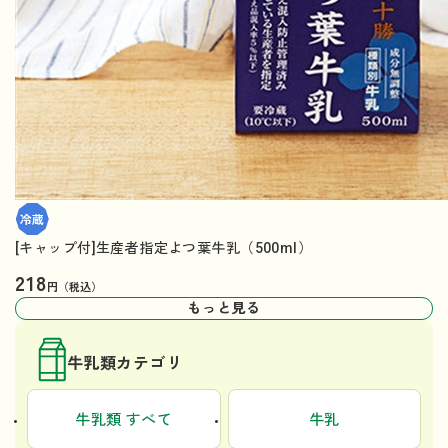
[キャップ付]生産者指定よつ葉牛乳（500ml）
218
円（税込）
もっと見る
牛乳類カテゴリ
牛乳類 すべて
牛乳