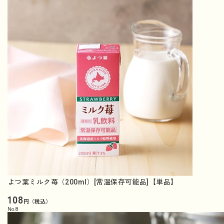
よつ葉ミルク苺（200ml）[常温保存可能品]【単品】
108
円（税込）
No.
8