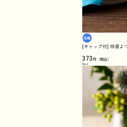
[キャップ付] 特選よつ
373
円（税込）
No.
4