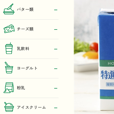
バター類
チーズ類
乳飲料
ヨーグルト
粉乳
アイスクリーム