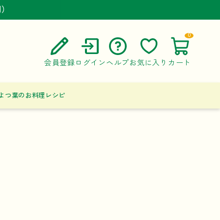
円）
円）
円）
0
会員登録
ログイン
ヘルプ
お気に入り
カート
ご利用ガイド
よつ葉のお料理レシピ
よくある質問
お問い合わせ