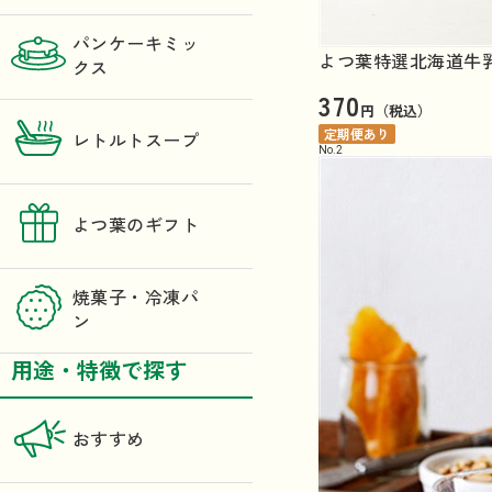
パンケーキミッ
よつ葉特選北海道牛乳（
クス
370
円（税込）
定期便あり
レトルトスープ
No.
2
よつ葉のギフト
焼菓子・冷凍パ
ン
用途・特徴で探す
おすすめ