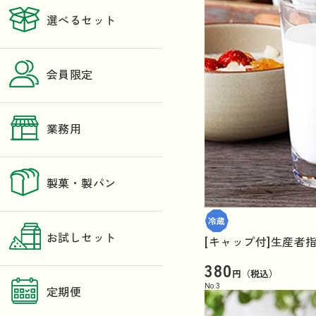
選べるセット
会員限定
業務用
製菓・製パン
お試しセット
[キャップ付]生産者指
380
円（税込）
No.
3
定期便