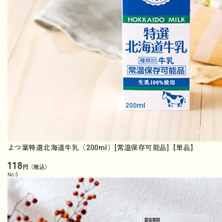
よつ葉特選北海道牛乳（200ml）[常温保存可能品]【単品】
118
円（税込）
No.
5