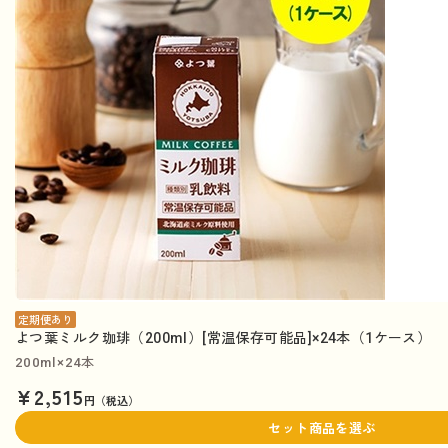
定期便あり
よつ葉ミルク珈琲（200ml）[常温保存可能品]×24本（1ケース）
200ml×24本
¥2,515
円（税込）
セット商品を選ぶ