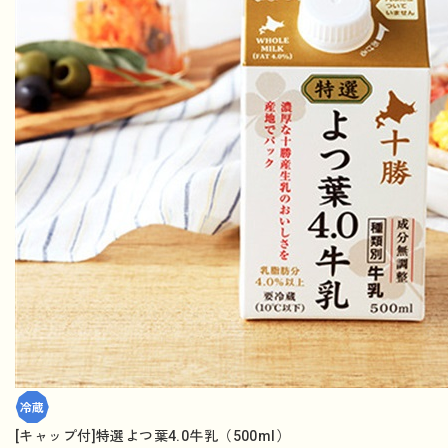
[キャップ付]特選よつ葉4.0牛乳（500ml）