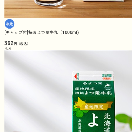
[キャップ付]特選よつ葉牛乳（1000ml)
362
円（税込）
No.
6