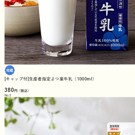
[キャップ付]生産者指定よつ葉牛乳（1000ml）
380
円（税込）
No.
3