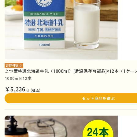
定期便あり
よつ葉特選北海道牛乳（1000ml）[常温保存可能品]×12本（1ケ
1000ml×12本
¥5,336
円（税込）
セット商品を選ぶ