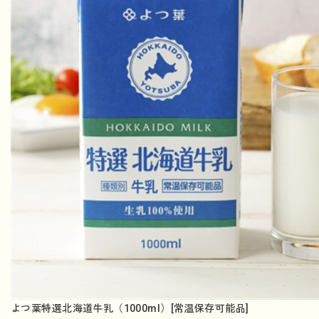
よつ葉特選北海道牛乳（1000ml）[常温保存可能品]