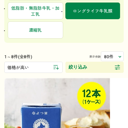
低脂肪・無脂肪牛乳・加
ロングライフ牛乳類
工乳
濃縮乳
1～8件
80件
(全8件)
表示件数
絞り込み
価格が高い