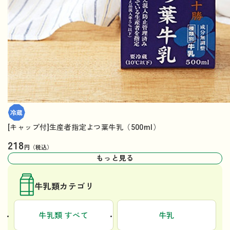
[キャップ付]生産者指定よつ葉牛乳（500ml）
218
円（税込）
もっと見る
牛乳類カテゴリ
牛乳類 すべて
牛乳