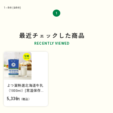
1～8件
(全8件)
1
最近チェックした商品
RECENTLY VIEWED
よつ葉特選北海道牛乳
（1000ml）[常温保存可
能品]×12本（1ケー
5,336
円（税込）
ス）【送料込み】