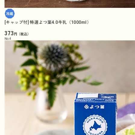
[キャップ付] 特選よつ葉4.0牛乳（1000ml）
373
円（税込）
No.
4