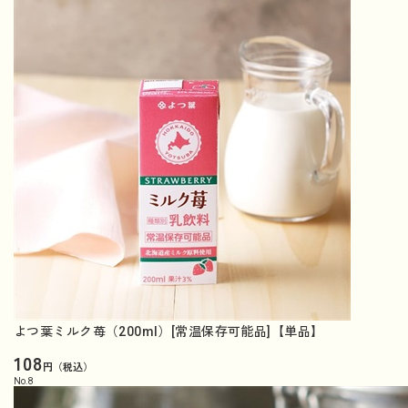
よつ葉ミルク苺（200ml）[常温保存可能品]【単品】
108
円（税込）
No.
8