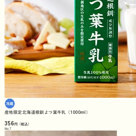
産地限定北海道根釧よつ葉牛乳（1000ml）
356
円（税込）
No.
7